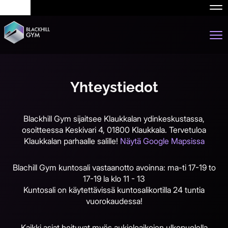
Nav
Nav
Yhteystiedot
​​​​​​​Blackhill Gym sijaitsee Klaukkalan ydinkeskustassa,
osoitteessa Keskivari 4, 01800 Klaukkala. Tervetuloa
Klaukkalan parhaalle salille!
Näytä Google Mapsissa
Blachill Gym kuntosali vastaanotto avoinna: ma-ti 17-19 to
17-19 la klo 11 - 13
Kuntosali on käytettävissä kuntosalikortilla 24 tuntia
vuorokaudessa!
Kaikki asiat hoituvat myös aukioloaikojen ulkopuolella