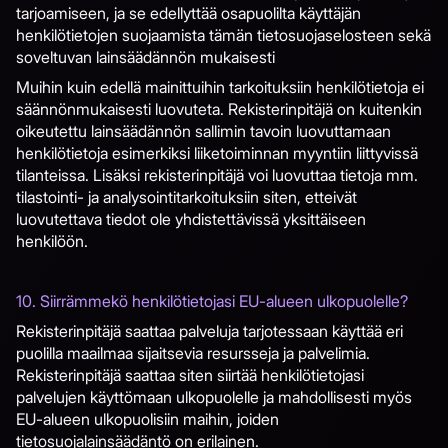
tarjoamiseen, ja se edellyttää osapuolilta käyttäjän
henkilötietojen suojaamista tämän tietosuojaselosteen sekä
soveltuvan lainsäädännön mukaisesti
Muihin kuin edellä mainittuihin tarkoituksiin henkilötietoja ei
säännönmukaisesti luovuteta. Rekisterinpitäjä on kuitenkin
oikeutettu lainsäädännön sallimin tavoin luovuttamaan
henkilötietoja esimerkiksi liiketoiminnan myyntiin liittyvissä
tilanteissa. Lisäksi rekisterinpitäjä voi luovuttaa tietoja mm.
tilastointi- ja analysointitarkoituksiin siten, etteivät
luovutettava tiedot ole yhdistettävissä yksittäiseen
henkilöön.
10. Siirrämmekö henkilötietojasi EU-alueen ulkopuolelle?
Rekisterinpitäjä saattaa palveluja tarjotessaan käyttää eri
puolilla maailmaa sijaitsevia resursseja ja palvelimia.
Rekisterinpitäjä saattaa siten siirtää henkilötietojasi
palvelujen käyttömaan ulkopuolelle ja mahdollisesti myös
EU-alueen ulkopuolisiin maihin, joiden
tietosuojalainsäädäntö on erilainen.