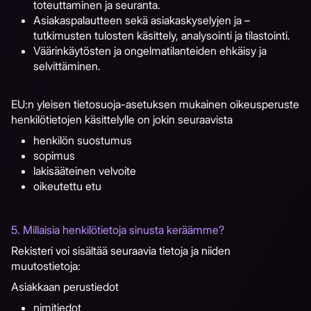
toteuttaminen ja seuranta.
Asiakaspalautteen sekä asiakaskyselyjen ja –
tutkimusten tulosten käsittely, analysointi ja tilastointi.
Väärinkäytösten ja ongelmatilanteiden ehkäisy ja
selvittäminen.
EU:n yleisen tietosuoja-asetuksen mukainen oikeusperuste
henkilötietojen käsittelylle on jokin seuraavista
henkilön suostumus
sopimus
lakisääteinen velvoite
oikeutettu etu
5. Millaisia henkilötietoja sinusta keräämme?
Rekisteri voi sisältää seuraavia tietoja ja niiden
muutostietoja:
Asiakkaan perustiedot
nimitiedot