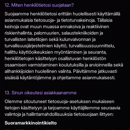
12. Miten henkilötietosi suojataan?
Suojaamme henkilötietosi erittäin huolellisesti käyttämällä
asianmukaisia tietosuoja- ja tietoturvakeinoja. Tällaisia
keinoja ovat muun muassa ennakoiva ja reaktiivinen
riskienhallinta, palomuurien, salaustekniikoiden ja
turvallisten laitetilojen sekä kulunvalvonnan ja
turvallisuusjärjestelmien käyttö, turvallisuussuunnittelu,
hallittu käyttöoikeuksien myöntäminen ja seuranta,
henkilötietojen käsittelyyn osallistuvan henkilöstön
osaamisen varmistaminen koulutuksilla ja arvioinneilla sekä
alihankkijoiden huolellinen valinta. Päivitämme jatkuvasti
sisäisiä käytäntöjämme ja ohjeitamme asianmukaisesti.​​​​​​​
13. Sinun oikeutesi asiakkaanamme
Olemme sitoutuneet tietosuoja-asetuksen mukaiseen
tietojen käsittelyyn ja tarjoamme käyttäjillemme seuraavia
valintoja ja hallintamahdollisuuksia tietosuojaan liittyen:
Suoramarkkinointikielto