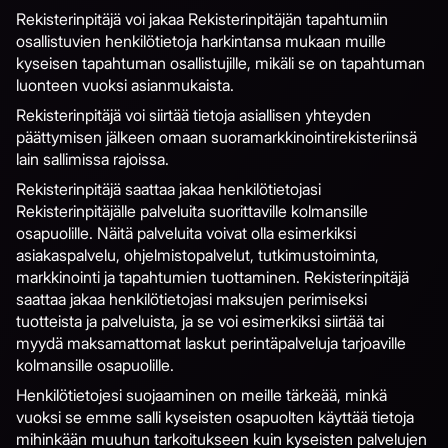
Rekisterinpitäjä voi jakaa Rekisterinpitäjän tapahtumiin
osallistuvien henkilötietoja harkintansa mukaan muille
kyseisen tapahtuman osallistujille, mikäli se on tapahtuman
luonteen vuoksi asianmukaista.
Rekisterinpitäjä voi siirtää tietoja asiallisen yhteyden
päättymisen jälkeen omaan suoramarkkinointirekisteriinsä
lain sallimissa rajoissa.
Rekisterinpitäjä saattaa jakaa henkilötietojasi
Rekisterinpitäjälle palveluita suorittaville kolmansille
osapuolille. Näitä palveluita voivat olla esimerkiksi
asiakaspalvelu, ohjelmistopalvelut, tutkimustoiminta,
markkinointi ja tapahtumien tuottaminen. Rekisterinpitäjä
saattaa jakaa henkilötietojasi maksujen perimiseksi
tuotteista ja palveluista, ja se voi esimerkiksi siirtää tai
myydä maksamattomat laskut perintäpalveluja tarjoaville
kolmansille osapuolille.
Henkilötietojesi suojaaminen on meille tärkeää, minkä
vuoksi se emme salli kyseisten osapuolten käyttää tietoja
mihinkään muuhun tarkoitukseen kuin kyseisten palvelujen