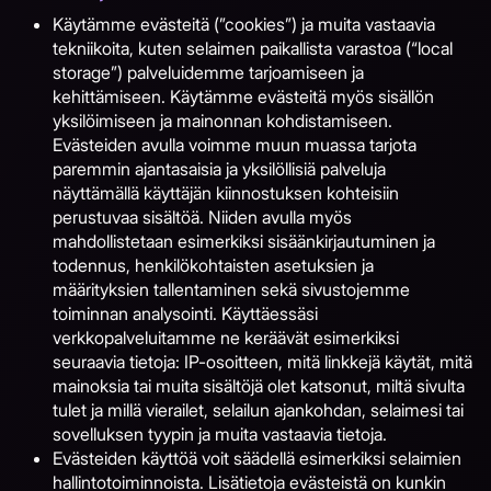
Käytämme evästeitä (”cookies”) ja muita vastaavia
tekniikoita, kuten selaimen paikallista varastoa (“local
storage”) palveluidemme tarjoamiseen ja
kehittämiseen. Käytämme evästeitä myös sisällön
yksilöimiseen ja mainonnan kohdistamiseen.
Evästeiden avulla voimme muun muassa tarjota
paremmin ajantasaisia ja yksilöllisiä palveluja
näyttämällä käyttäjän kiinnostuksen kohteisiin
perustuvaa sisältöä. Niiden avulla myös
mahdollistetaan esimerkiksi sisäänkirjautuminen ja
todennus, henkilökohtaisten asetuksien ja
määrityksien tallentaminen sekä sivustojemme
toiminnan analysointi. Käyttäessäsi
verkkopalveluitamme ne keräävät esimerkiksi
seuraavia tietoja: IP-osoitteen, mitä linkkejä käytät, mitä
mainoksia tai muita sisältöjä olet katsonut, miltä sivulta
tulet ja millä vierailet, selailun ajankohdan, selaimesi tai
sovelluksen tyypin ja muita vastaavia tietoja.
Evästeiden käyttöä voit säädellä esimerkiksi selaimien
hallintotoiminnoista. Lisätietoja evästeistä on kunkin