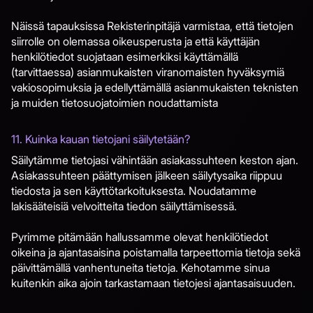
Näissä tapauksissa Rekisterinpitäjä varmistaa, että tietojen
siirrolle on olemassa oikeusperusta ja että käyttäjän
henkilötiedot suojataan esimerkiksi käyttämällä
(tarvittaessa) asianmukaisten viranomaisten hyväksymiä
vakiosopimuksia ja edellyttämällä asianmukaisten teknisten
ja muiden tietosuojatoimien noudattamista
11. Kuinka kauan tietojani säilytetään?
Säilytämme tietojasi vähintään asiakassuhteen keston ajan.
Asiakassuhteen päättymisen jälkeen säilytysaika riippuu
tiedosta ja sen käyttötarkoituksesta. Noudatamme
lakisääteisiä velvoitteita tiedon säilyttämisessä.
​​​​​​​Pyrimme pitämään hallussamme olevat henkilötiedot
oikeina ja ajantasaisina poistamalla tarpeettomia tietoja sekä
päivittämällä vanhentuneita tietoja. Kehotamme sinua
kuitenkin aika ajoin tarkastamaan tietojesi ajantasaisuuden.