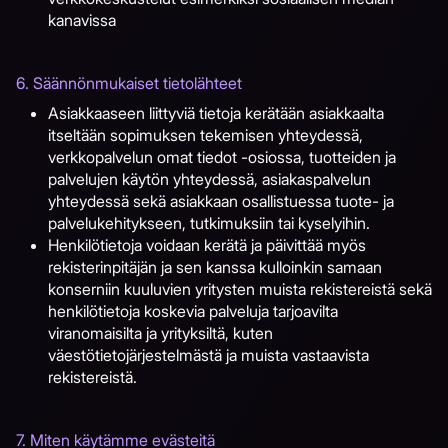
kanavissa
6. Säännönmukaiset tietolähteet
Asiakkaaseen liittyviä tietoja kerätään asiakkaalta
itseltään sopimuksen tekemisen yhteydessä,
verkkopalvelun omat tiedot -osiossa, tuotteiden ja
palvelujen käytön yhteydessä, asiakaspalvelun
yhteydessä sekä asiakkaan osallistuessa tuote- ja
palvelukehitykseen, tutkimuksiin tai kyselyihin.
Henkilötietoja voidaan kerätä ja päivittää myös
rekisterinpitäjän ja sen kanssa kulloinkin samaan
konserniin kuuluvien yritysten muista rekistereistä sekä
henkilötietoja koskevia palveluja tarjoavilta
viranomaisilta ja yrityksiltä, kuten
väestötietojärjestelmästä ja muista vastaavista
rekistereistä.
7. Miten käytämme evästeitä