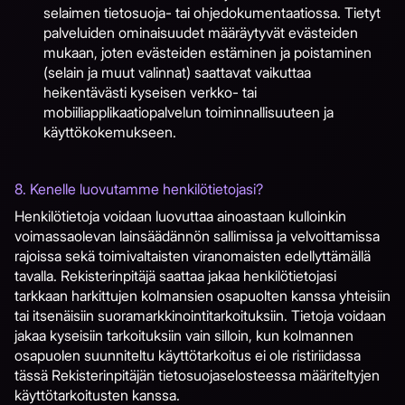
selaimen tietosuoja- tai ohjedokumentaatiossa. Tietyt
palveluiden ominaisuudet määräytyvät evästeiden
mukaan, joten evästeiden estäminen ja poistaminen
(selain ja muut valinnat) saattavat vaikuttaa
heikentävästi kyseisen verkko- tai
mobiiliapplikaatiopalvelun toiminnallisuuteen ja
käyttökokemukseen.​​​​​​​
8. Kenelle luovutamme henkilötietojasi?
Henkilötietoja voidaan luovuttaa ainoastaan kulloinkin
voimassaolevan lainsäädännön sallimissa ja velvoittamissa
rajoissa sekä toimivaltaisten viranomaisten edellyttämällä
tavalla. Rekisterinpitäjä saattaa jakaa henkilötietojasi
tarkkaan harkittujen kolmansien osapuolten kanssa yhteisiin
tai itsenäisiin suoramarkkinointitarkoituksiin. Tietoja voidaan
jakaa kyseisiin tarkoituksiin vain silloin, kun kolmannen
osapuolen suunniteltu käyttötarkoitus ei ole ristiriidassa
tässä Rekisterinpitäjän tietosuojaselosteessa määriteltyjen
käyttötarkoitusten kanssa.