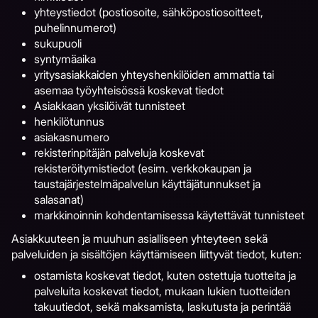
yhteystiedot (postiosoite, sähköpostiosoitteet,
puhelinnumerot)
sukupuoli
syntymäaika
yritysasiakkaiden yhteyshenkilöiden ammattia tai
asemaa työyhteisössä koskevat tiedot
Asiakkaan yksilöivät tunnisteet
henkilötunnus
asiakasnumero
rekisterinpitäjän palveluja koskevat
rekisteröitymistiedot (esim. verkkokaupan ja
taustajärjestelmäpalvelun käyttäjätunnukset ja
salasanat)
markkinoinnin kohdentamisessa käytettävät tunnisteet
Asiakkuuteen ja muuhun asialliseen yhteyteen sekä
palveluiden ja sisältöjen käyttämiseen liittyvät tiedot, kuten:
ostamista koskevat tiedot, kuten ostettuja tuotteita ja
palveluita koskevat tiedot, mukaan lukien tuotteiden
takuutiedot, sekä maksamista, laskutusta ja perintää