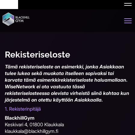
Nav
Nav
Rekisteriseloste
Tämä rekisteriseloste on esimerkki, jonka Asiakkaan
tulee lukea sekä muokata itselleen sopivaksi tai
korvata tämä esimerkkirekisteriseloste haluamallaan.
​​​​​​​WiseNetwork ei ota vastuuta tässä
rekisteriselosteessa olevista virheistä siinä kohtaa kun
järjestelmä on otettu käyttöön Asiakkaalla.
1.
Rekisterinpitäjä
BlackhillGym
Keskivari 4, 01800 Klaukkala
klaukkala@blackhillgym.fi