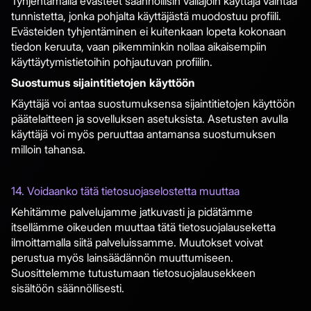
Tyhjentämällä evästeet säännöllisin väliajoin käyttäjä vaihtaa
tunnistetta, jonka pohjalta käyttäjästä muodostuu profiili.
Evästeiden tyhjentäminen ei kuitenkaan lopeta kokonaan
tiedon keruuta, vaan pikemminkin nollaa aikaisempiin
käyttäytymistietoihin pohjautuvan profiilin.
Suostumus sijaintitietojen käyttöön
Käyttäjä voi antaa suostumuksensa sijaintitietojen käyttöön
päätelaitteen ja sovelluksen asetuksista. Asetusten avulla
käyttäjä voi myös peruuttaa antamansa suostumuksen
milloin tahansa.
14. Voidaanko tätä tietosuojaselostetta muuttaa
Kehitämme palvelujamme jatkuvasti ja pidätämme
itsellämme oikeuden muuttaa tätä tietosuojalauseketta
ilmoittamalla siitä palveluissamme. Muutokset voivat
perustua myös lainsäädännön muuttumiseen.
Suosittelemme tutustumaan tietosuojalausekkeen
sisältöön säännöllisesti.