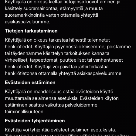
Käyttäjällä on oikeus kieltää tietojensa luovuttaminen ja
käsittely suoramainontaa, etämyyntiä ja muuta
suoramarkkinointia varten ottamalla yhteyttä
asiakaspalveluumme.
Tietojen tarkastaminen
Käyttäjällä on oikeus tarkastaa hänestä tallennetut
henkilötiedot. Käyttäjän pyynnöstä oikaisemme, poistamme
tai täydennämme käsittelyn tarkoituksen kannalta
virheelliset, tarpeettomat, puutteelliset tai vanhentuneet
henkilötiedot. Käyttäjä voi päivittää ja/tai tarkastaa
henkilötietonsa ottamalla yhteyttä asiakaspalveluumme.
Evästeiden estäminen
Käyttäjällä on mahdollisuus estää evästeiden käyttö
muuttamalla selaimensa asetuksia. Evästeiden käytön
estäminen saattaa vaikuttaa palveluidemme
toiminnallisuuteen.
Evästeiden tyhjentäminen
Käyttäjä voi tyhjentää evästeet selaimen asetuksista.