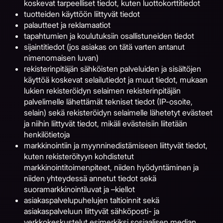
koskevat tarpeelliset tiedot, kuten luottokorttitiedot
tuotteiden käyttöön liittyvät tiedot
palautteet ja reklamaatiot
tapahtumien ja koulutuksiin osallistuneiden tiedot
sijaintitiedot (jos asiakas on tätä varten antanut
nimenomaisen luvan)
rekisterinpitäjän sähköisten palveluiden ja sisältöjen
käyttöä koskevat selailutiedot ja muut tiedot, mukaan
lukien rekisteröidyn selaimen rekisterinpitäjän
palvelimelle lähettämät tekniset tiedot (IP-osoite,
selain) sekä rekisteröidyn selaimelle lähetetyt evästeet
ja niihin liittyvät tiedot, mikäli evästeisiin liitetään
henkilötietoja
markkinointiin ja myynninedistämiseen liittyvät tiedot,
kuten rekisteröityyn kohdistetut
markkinointitoimenpiteet, niiden hyödyntäminen ja
niiden yhteydessä annetut tiedot sekä
suoramarkkinointiluvat ja –kiellot
asiakaspalvelupuhelujen taltioinnit sekä
asiakaspalveluun liittyvät sähköposti- ja
verkkokeskustelut esimerkiksi sosiaalisen median