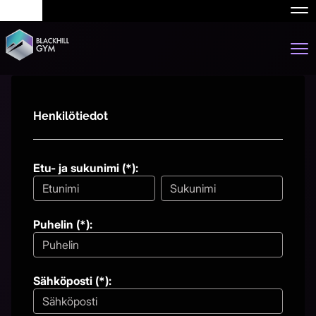
Nav
Nav
Henkilötiedot
Etu- ja sukunimi (*):
Puhelin (*):
Sähköposti (*):