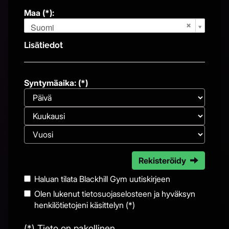
Maa (*):
Suomi
Lisätiedot
Syntymäaika: (*)
Rekisteröidy
Haluan tilata Blackhill Gym uutiskirjeen
Olen lukenut
tietosuojaselosteen
ja hyväksyn
henkilötietojeni käsittelyn (*)
(*) Tieto on pakollinen